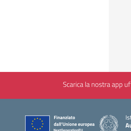
Scarica la nostra app uff
Is
A