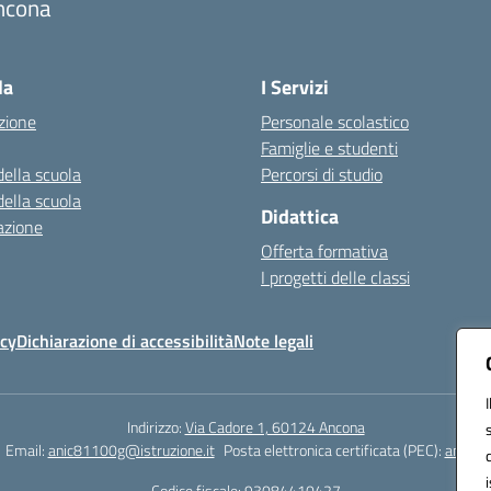
ncona
Visita la pagina iniziale della scuola
la
I Servizi
zione
Personale scolastico
Famiglie e studenti
della scuola
Percorsi di studio
della scuola
Didattica
azione
Offerta formativa
I progetti delle classi
icy
Dichiarazione di accessibilità
Note legali
Indirizzo:
Via Cadore 1, 60124 Ancona
Email:
anic81100g@istruzione.it
Posta elettronica certificata (PEC):
anic81
Codice fiscale: 93084410427