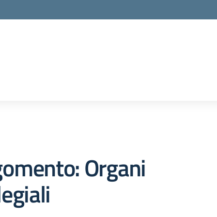
gomento: Organi
legiali