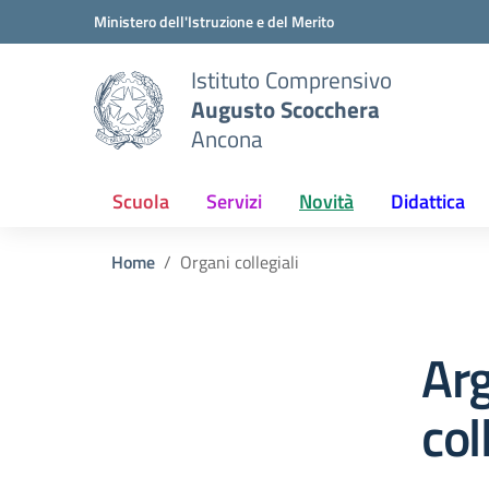
Vai ai contenuti
Vai al menu di navigazione
Vai al footer
Ministero dell'Istruzione e del Merito
Istituto Comprensivo
Augusto Scocchera
Ancona
Scuola
Servizi
Novità
Didattica
Home
Organi collegiali
Ar
col