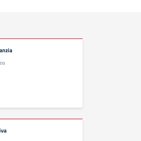
anzia
zia
iva