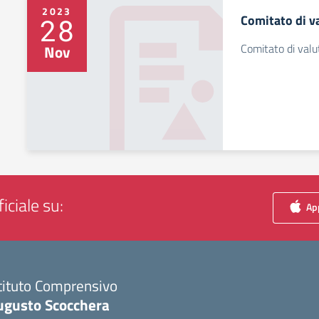
2023
Comitato di v
28
Comitato di valu
Nov
iciale su:
App
tituto Comprensivo
ugusto Scocchera