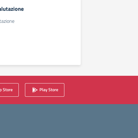
alutazione
tazione
 Store
Play Store