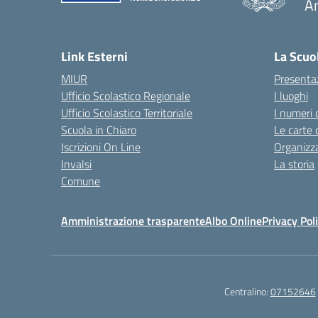
A
— 
Link Esterni
La Scuo
MIUR
Presenta
Ufficio Scolastico Regionale
I luoghi
Ufficio Scolastico Territoriale
I numeri 
Scuola in Chiaro
Le carte 
Iscrizioni On Line
Organizz
Invalsi
La storia
Comune
Amministrazione trasparente
Albo Online
Privacy Pol
Centralino:
07152646