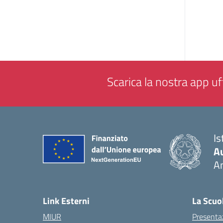
Scarica la nostra app uff
Is
A
A
— 
Link Esterni
La Scuo
MIUR
Presenta