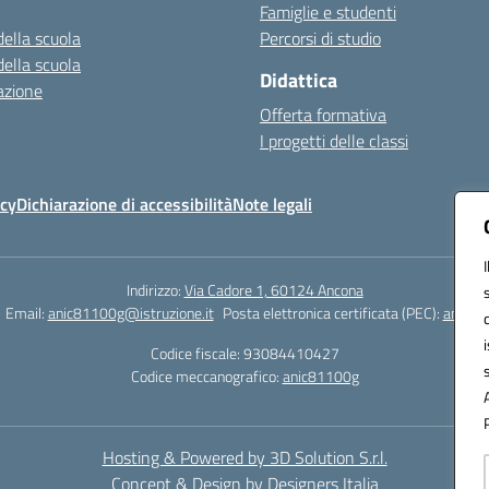
Famiglie e studenti
della scuola
Percorsi di studio
della scuola
Didattica
azione
Offerta formativa
I progetti delle classi
icy
Dichiarazione di accessibilità
Note legali
Indirizzo:
Via Cadore 1, 60124 Ancona
Email:
anic81100g@istruzione.it
Posta elettronica certificata (PEC):
anic81
Codice fiscale: 93084410427
Codice meccanografico:
anic81100g
Hosting & Powered by 3D Solution S.r.l.
Concept & Design by Designers Italia