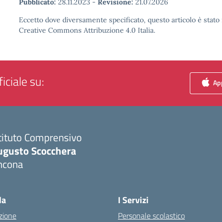
Pubblicato:
28.11.2023
-
Revisione:
21.07.2026
Eccetto dove diversamente specificato, questo articolo è stato 
Creative Commons Attribuzione 4.0 Italia.
iciale su:
App
tituto Comprensivo
ugusto Scocchera
ncona
Visita la pagina iniziale della scuola
la
I Servizi
zione
Personale scolastico