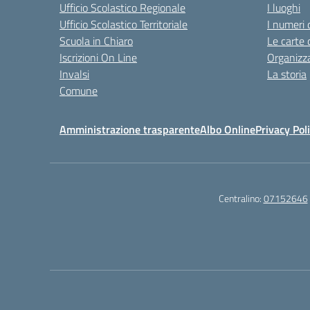
Ufficio Scolastico Regionale
I luoghi
Ufficio Scolastico Territoriale
I numeri 
Scuola in Chiaro
Le carte 
Iscrizioni On Line
Organizz
Invalsi
La storia
Comune
Amministrazione trasparente
Albo Online
Privacy Pol
Centralino:
07152646