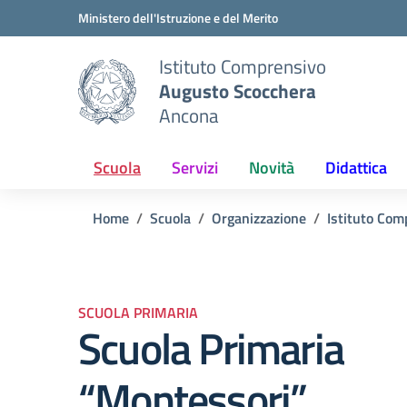
Vai ai contenuti
Vai al menu di navigazione
Vai al footer
Ministero dell'Istruzione e del Merito
Istituto Comprensivo
Augusto Scocchera
Ancona
Scuola
Servizi
Novità
Didattica
Home
Scuola
Organizzazione
Istituto Co
SCUOLA PRIMARIA
Scuola Primaria
“Montessori”