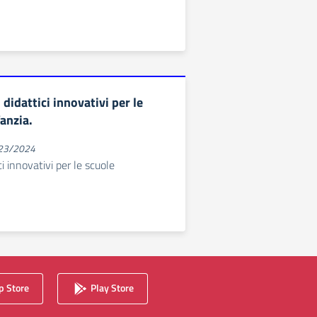
idattici innovativi per le
fanzia.
023/2024
i innovativi per le scuole
 Store
Play Store