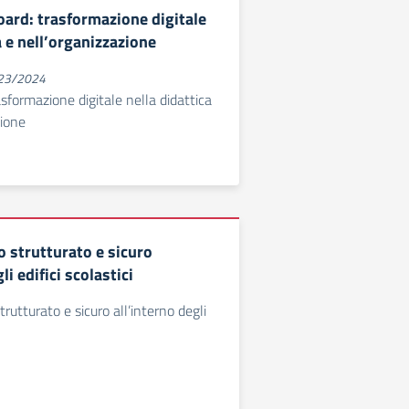
oard: trasformazione digitale
a e nell’organizzazione
023/2024
asformazione digitale nella didattica
zione
 strutturato e sicuro
li edifici scolastici
utturato e sicuro all’interno degli