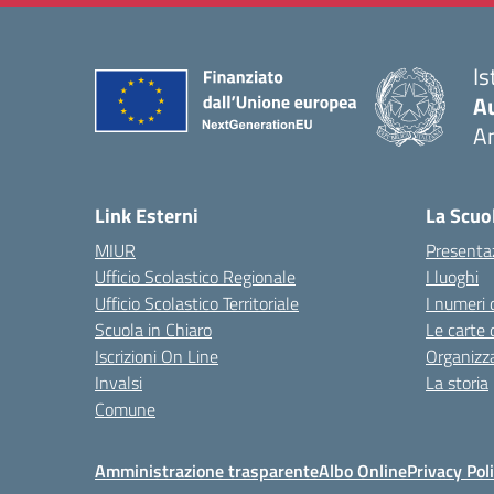
Is
A
A
— 
Link Esterni
La Scuo
MIUR
Presenta
Ufficio Scolastico Regionale
I luoghi
Ufficio Scolastico Territoriale
I numeri 
Scuola in Chiaro
Le carte 
Iscrizioni On Line
Organizz
Invalsi
La storia
Comune
Amministrazione trasparente
Albo Online
Privacy Pol