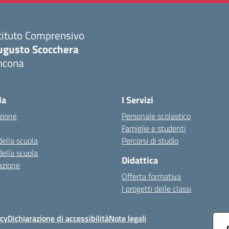
tituto Comprensivo
ugusto Scocchera
ncona
Visita la pagina iniziale della scuola
la
I Servizi
zione
Personale scolastico
Famiglie e studenti
della scuola
Percorsi di studio
della scuola
Didattica
azione
Offerta formativa
I progetti delle classi
icy
Dichiarazione di accessibilità
Note legali