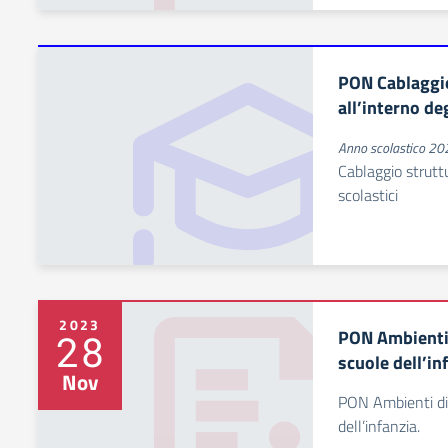
PON Cablaggio
all’interno deg
Anno scolastico 2
Cablaggio struttur
scolastici
2023
PON Ambienti d
28
scuole dell’in
Nov
PON Ambienti did
dell’infanzia.