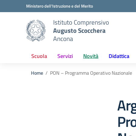
Vai ai contenuti
Vai al menu di navigazione
Vai al footer
Ministero dell'Istruzione e del Merito
Istituto Comprensivo
Augusto Scocchera
Ancona
Scuola
Servizi
Novità
Didattica
Home
PON – Programma Operativo Nazionale
Ar
Pr