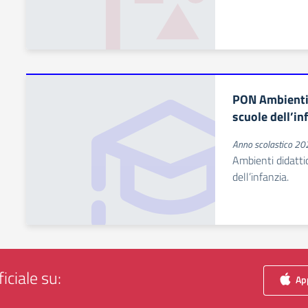
PON Ambienti d
scuole dell’in
Anno scolastico 2
Ambienti didattic
dell’infanzia.
iciale su:
App