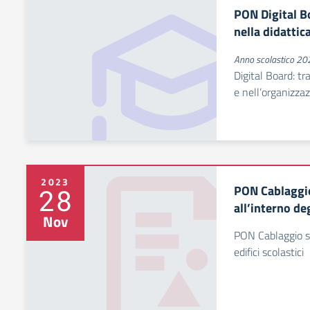
PON Digital B
nella didattic
Anno scolastico 2
Digital Board: tr
e nell’organizza
2023
PON Cablaggio
28
all’interno deg
Nov
PON Cablaggio str
edifici scolastici