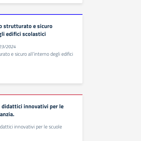
 strutturato e sicuro
li edifici scolastici
023/2024
ato e sicuro all’interno degli edifici
idattici innovativi per le
fanzia.
attici innovativi per le scuole