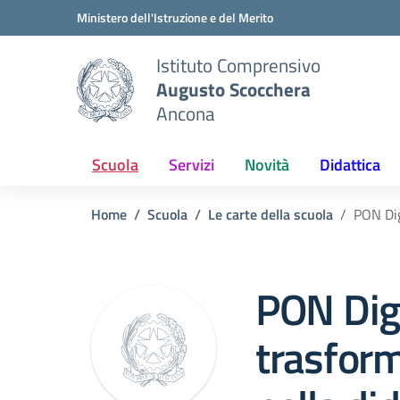
Vai ai contenuti
Vai al menu di navigazione
Vai al footer
Ministero dell'Istruzione e del Merito
Istituto Comprensivo
Augusto Scocchera
Ancona
Scuola
Servizi
Novità
Didattica
Home
Scuola
Le carte della scuola
PON Dig
PON Digi
trasform