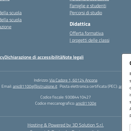
Famiglie e studenti
della scuola
Percorsi di studio
della scuola
Didattica
azione
Offerta formativa
I progetti delle classi
icy
Dichiarazione di accessibilità
Note legali
Indirizzo:
Via Cadore 1, 60124 Ancona
Email:
anic81100g@istruzione.it
Posta elettronica certificata (PEC):
anic81
Codice fiscale: 93084410427
Codice meccanografico:
anic81100g
Hosting & Powered by 3D Solution S.r.l.