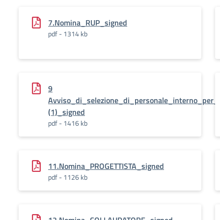
7.Nomina_RUP_signed
pdf - 1314 kb
9
Avviso_di_selezione_di_personale_interno_per
(1)_signed
pdf - 1416 kb
11.Nomina_PROGETTISTA_signed
pdf - 1126 kb