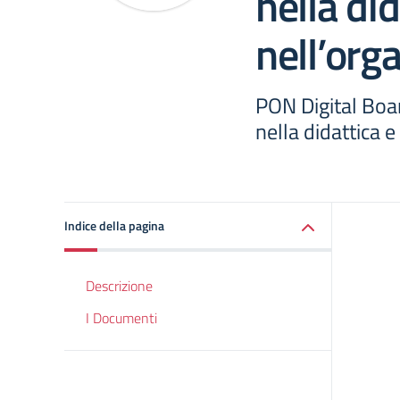
nella did
nell’org
PON Digital Boar
nella didattica 
Indice della pagina
Descrizione
I Documenti