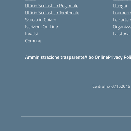
Ufficio Scolastico Regionale
I luoghi
Ufficio Scolastico Territoriale
I numeri 
Scuola in Chiaro
Le carte 
Iscrizioni On Line
Organizz
Invalsi
La storia
Comune
Amministrazione trasparente
Albo Online
Privacy Pol
Centralino:
07152646