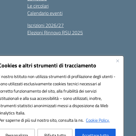
Le circolari
Calendario eventi
Iscrizioni 2026/27
Elezioni Rinnovo RSU 2025
Cookies e altri strumenti di tracciamento
Il nostro Istituto non utilizza strumenti di profilazione degli utenti -
sono utilizzati esclusivamente cookies tecnici necessari al
100g@pec.istruzione.it
corretto funzionamento del sito, alla fruibilità dei servizi
istituzionali e alla sua accessibilità – sono utilizzati, inoltre,
strumenti statistici anonimizzati messi a disposizione da Web
Analytics Italia.
Per saperne di più sul nostro sito, consulta la ns.
Cookie Policy.
Personalizza
Rifiuta tutto
Accettare tutto