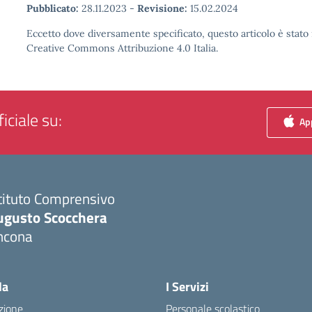
Pubblicato:
28.11.2023
-
Revisione:
15.02.2024
Eccetto dove diversamente specificato, questo articolo è stato 
Creative Commons Attribuzione 4.0 Italia.
iciale su:
App
tituto Comprensivo
ugusto Scocchera
ncona
Visita la pagina iniziale della scuola
la
I Servizi
zione
Personale scolastico