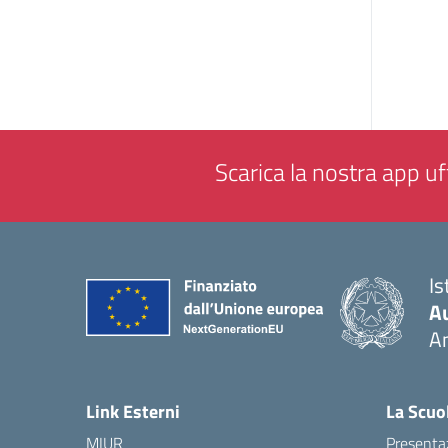
Scarica la nostra app uff
Is
A
A
— 
Link Esterni
La Scuo
MIUR
Presenta