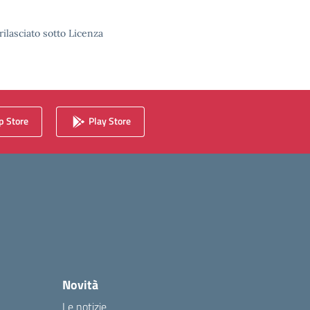
rilasciato sotto Licenza
 Store
Play Store
Novità
Le notizie