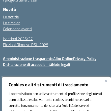
I progetti delle classi
Novità
Le notizie
Le circolari
Calendario eventi
Iscrizioni 2026/27
Elezioni Rinnovo RSU 2025
Amministrazione trasparente
Albo Online
Privacy Policy
Dichiarazione di accessibilità
Note legali
Indirizzo:
Cookies e altri strumenti di tracciamento
Via Cadore 1, 60124 Ancona
Centralino:
07152646
Email:
anic81100g@istruzione.it
Il nostro Istituto non utilizza strumenti di profilazione degli utenti -
Posta elettronica certificata (PEC):
anic81100g@pec.istruzione.it
sono utilizzati esclusivamente cookies tecnici necessari al
Codice fiscale: 93084410427
corretto funzionamento del sito, alla fruibilità dei servizi
Codice meccanografico:
anic81100g