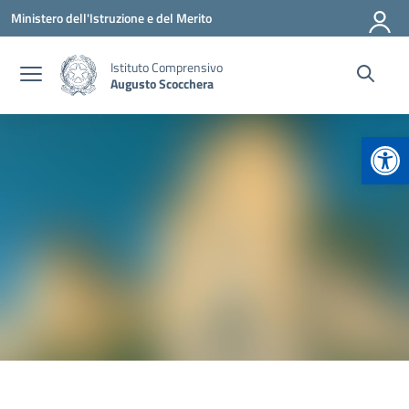
Vai ai contenuti
Vai al menu di navigazione
Vai al footer
Ministero dell'Istruzione e del Merito
Istituto Comprensivo
Augusto Scocchera
Apr