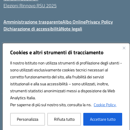
Elezioni Rinnovo RSU 2025
Amministrazione trasparente
Albo Online
Privacy Policy
Dichiarazione di accessibilità
Note legali
Indirizzo:
Cookies e altri strumenti di tracciamento
Via Cadore 1, 60124 Ancona
Centralino:
07152646
Email:
anic81100g@istruzione.it
Il nostro Istituto non utilizza strumenti di profilazione degli utenti -
Posta elettronica certificata (PEC):
anic81100g@pec.istruzione.it
sono utilizzati esclusivamente cookies tecnici necessari al
Codice fiscale: 93084410427
corretto funzionamento del sito, alla fruibilità dei servizi
Codice meccanografico:
anic81100g
istituzionali e alla sua accessibilità – sono utilizzati, inoltre,
strumenti statistici anonimizzati messi a disposizione da Web
Analytics Italia.
Hosting & Powered by 3D Solution S.r.l.
Per saperne di più sul nostro sito, consulta la ns.
Cookie Policy.
Concept & Design by Designers Italia
Personalizza
Rifiuta tutto
Accettare tutto