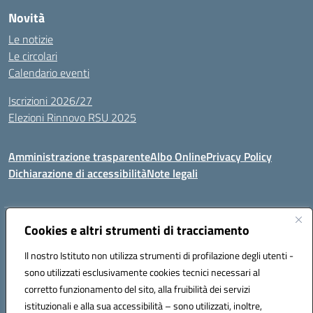
Novità
Le notizie
Le circolari
Calendario eventi
Iscrizioni 2026/27
Elezioni Rinnovo RSU 2025
Amministrazione trasparente
Albo Online
Privacy Policy
Dichiarazione di accessibilità
Note legali
Indirizzo:
Cookies e altri strumenti di tracciamento
Via Cadore 1, 60124 Ancona
Centralino:
07152646
Email:
anic81100g@istruzione.it
Il nostro Istituto non utilizza strumenti di profilazione degli utenti -
Posta elettronica certificata (PEC):
anic81100g@pec.istruzione.it
sono utilizzati esclusivamente cookies tecnici necessari al
Codice fiscale: 93084410427
corretto funzionamento del sito, alla fruibilità dei servizi
Codice meccanografico:
anic81100g
istituzionali e alla sua accessibilità – sono utilizzati, inoltre,