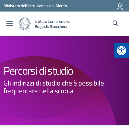
Vai ai contenuti
Vai al menu di navigazione
Vai al footer
Ministero dell'Istruzione e del Merito
Istituto Comprensivo
Augusto Scocchera
Apr
Percorsi di studio
Gli indirizzi di studio che è possibile
frequentare nella scuola