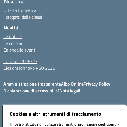
Didattica
Offerta formativa
I progetti delle classi
Novità
Le notizie
Le circolari
Calendario eventi
Iscrizioni 2026/27
Elezioni Rinnovo RSU 2025
Amministrazione trasparente
Albo Online
Privacy Policy
Dichiarazione di accessibilità
Note legali
Indirizzo:
Cookies e altri strumenti di tracciamento
Via Cadore 1, 60124 Ancona
Centralino:
07152646
Email:
anic81100g@istruzione.it
Il nostro Istituto non utilizza strumenti di profilazione degli utenti -
Posta elettronica certificata (PEC):
anic81100g@pec.istruzione.it