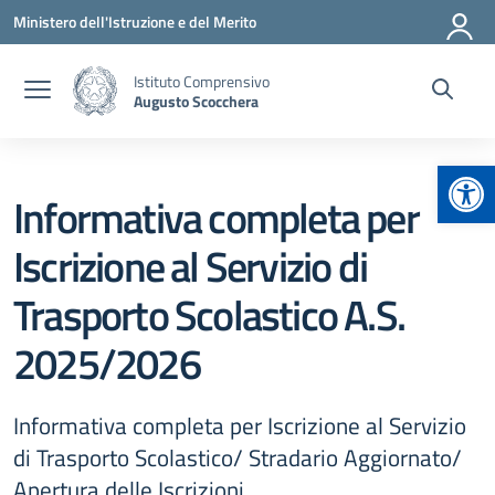
Vai ai contenuti
Vai al menu di navigazione
Vai al footer
Ministero dell'Istruzione e del Merito
Istituto Comprensivo
Augusto Scocchera
Apr
Informativa completa per
Iscrizione al Servizio di
Trasporto Scolastico A.S.
2025/2026
Informativa completa per Iscrizione al Servizio
di Trasporto Scolastico/ Stradario Aggiornato/
Apertura delle Iscrizioni