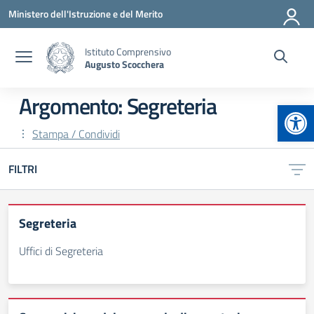
Vai ai contenuti
Vai al menu di navigazione
Vai al footer
Ministero dell'Istruzione e del Merito
Istituto Comprensivo
Augusto Scocchera
Argomento: Segreteria
Apr
Stampa / Condividi
FILTRI
Segreteria
Uffici di Segreteria