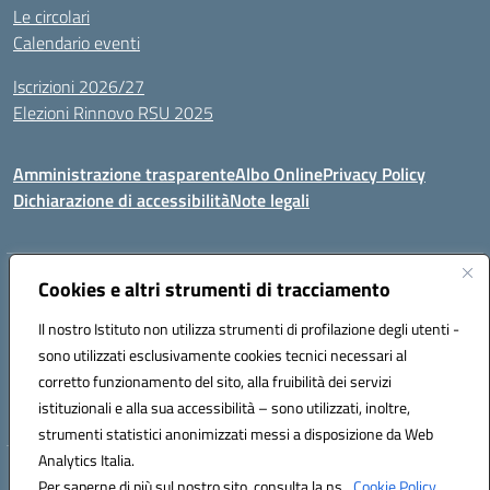
Le circolari
Calendario eventi
Iscrizioni 2026/27
Elezioni Rinnovo RSU 2025
Amministrazione trasparente
Albo Online
Privacy Policy
Dichiarazione di accessibilità
Note legali
Indirizzo:
Cookies e altri strumenti di tracciamento
Via Cadore 1, 60124 Ancona
Centralino:
07152646
Email:
anic81100g@istruzione.it
Il nostro Istituto non utilizza strumenti di profilazione degli utenti -
Posta elettronica certificata (PEC):
anic81100g@pec.istruzione.it
sono utilizzati esclusivamente cookies tecnici necessari al
Codice fiscale: 93084410427
corretto funzionamento del sito, alla fruibilità dei servizi
Codice meccanografico:
anic81100g
istituzionali e alla sua accessibilità – sono utilizzati, inoltre,
strumenti statistici anonimizzati messi a disposizione da Web
Analytics Italia.
Hosting & Powered by 3D Solution S.r.l.
Per saperne di più sul nostro sito, consulta la ns.
Cookie Policy.