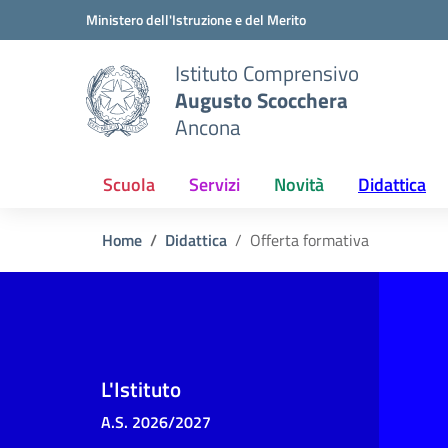
Vai ai contenuti
Vai al menu di navigazione
Vai al footer
Ministero dell'Istruzione e del Merito
Istituto Comprensivo
Augusto Scocchera
Ancona
Scuola
Servizi
Novità
Didattica
Home
Didattica
Offerta formativa
L'Istituto
A.S. 2026/2027