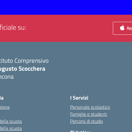
iciale su:
App
tituto Comprensivo
ugusto Scocchera
ncona
Visita la pagina iniziale della scuola
la
I Servizi
zione
Personale scolastico
Famiglie e studenti
della scuola
Percorsi di studio
della scuola