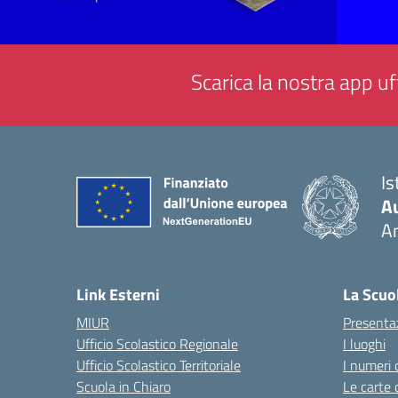
Scarica la nostra app uff
Is
A
A
— 
Link Esterni
La Scuo
MIUR
Presenta
Ufficio Scolastico Regionale
I luoghi
Ufficio Scolastico Territoriale
I numeri 
Scuola in Chiaro
Le carte 