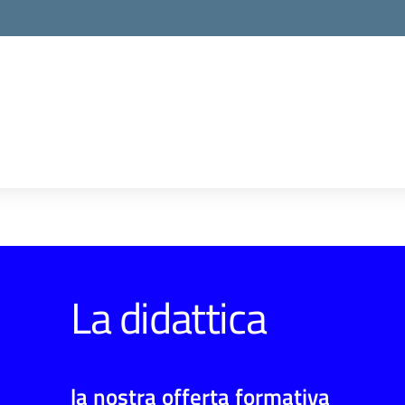
La didattica
la nostra offerta formativa