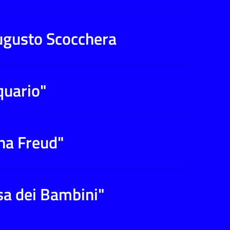
ugusto Scocchera
quario"
nna Freud"
asa dei Bambini"