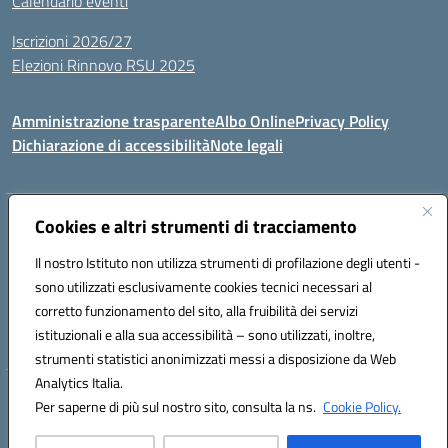
Calendario eventi
Iscrizioni 2026/27
Elezioni Rinnovo RSU 2025
Amministrazione trasparente
Albo Online
Privacy Policy
Dichiarazione di accessibilità
Note legali
Indirizzo:
Cookies e altri strumenti di tracciamento
Via Cadore 1, 60124 Ancona
Centralino:
07152646
Email:
anic81100g@istruzione.it
Il nostro Istituto non utilizza strumenti di profilazione degli utenti -
Posta elettronica certificata (PEC):
anic81100g@pec.istruzione.it
sono utilizzati esclusivamente cookies tecnici necessari al
Codice fiscale: 93084410427
corretto funzionamento del sito, alla fruibilità dei servizi
Codice meccanografico:
anic81100g
istituzionali e alla sua accessibilità – sono utilizzati, inoltre,
strumenti statistici anonimizzati messi a disposizione da Web
Analytics Italia.
Hosting & Powered by 3D Solution S.r.l.
Per saperne di più sul nostro sito, consulta la ns.
Cookie Policy.
Concept & Design by Designers Italia