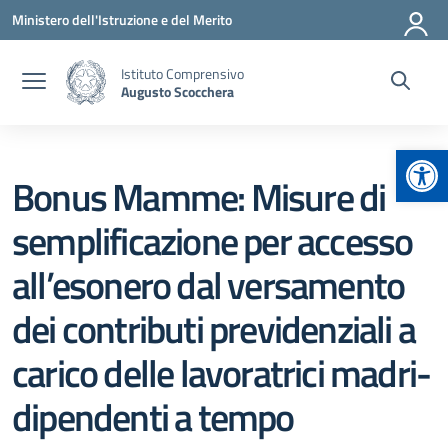
Vai ai contenuti
Vai al menu di navigazione
Vai al footer
Ministero dell'Istruzione e del Merito
Istituto Comprensivo
Augusto Scocchera
Apr
Bonus Mamme: Misure di
semplificazione per accesso
all’esonero dal versamento
dei contributi previdenziali a
carico delle lavoratrici madri-
dipendenti a tempo