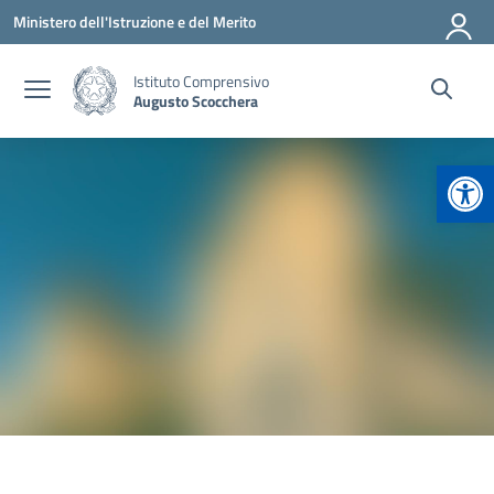
Vai ai contenuti
Vai al menu di navigazione
Vai al footer
Ministero dell'Istruzione e del Merito
Istituto Comprensivo
Augusto Scocchera
Apr