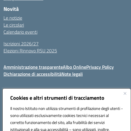
Novità
Le notizie
Le circolari
Calendario eventi
Iscrizioni 2026/27
Elezioni Rinnovo RSU 2025
Amministrazione trasparente
Albo Online
Privacy Policy
Dichiarazione di accessibilità
Note legali
Indirizzo:
Cookies e altri strumenti di tracciamento
Via Cadore 1, 60124 Ancona
Centralino:
07152646
Email:
anic81100g@istruzione.it
Il nostro Istituto non utilizza strumenti di profilazione degli utenti -
Posta elettronica certificata (PEC):
anic81100g@pec.istruzione.it
sono utilizzati esclusivamente cookies tecnici necessari al
Codice fiscale: 93084410427
corretto funzionamento del sito, alla fruibilità dei servizi
Codice meccanografico:
anic81100g
istituzionali e alla sua accessibilità – sono utilizzati, inoltre,