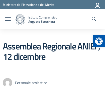
Vai ai contenuti
Vai al menu di navigazione
Vai al footer
Ministero dell'Istruzione e del Merito
Istituto Comprensivo
Augusto Scocchera
Apr
Assemblea Regionale ANIEF,
12 dicembre
Personale scolastico