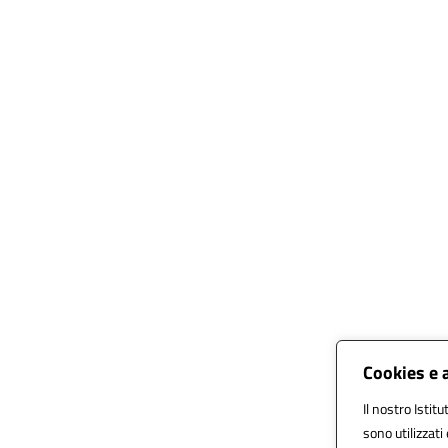
Cookies e 
Il nostro Istit
sono utilizzat