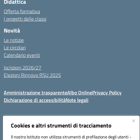
Didattica
Offerta formativa
I progetti delle classi
Novità
Le notizie
Le circolari
Calendario eventi
Iscrizioni 2026/27
Elezioni Rinnovo RSU 2025
Amministrazione trasparente
Albo Online
Privacy Policy
Dichiarazione di accessibilità
Note legali
Indirizzo:
Cookies e altri strumenti di tracciamento
Via Cadore 1, 60124 Ancona
Centralino:
07152646
Email:
anic81100g@istruzione.it
Il nostro Istituto non utilizza strumenti di profilazione degli utenti -
Posta elettronica certificata (PEC):
anic81100g@pec.istruzione.it