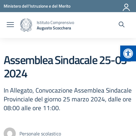
Vai ai contenuti
Vai al menu di navigazione
Vai al footer
Ministero dell'Istruzione e del Merito
Istituto Comprensivo
Augusto Scocchera
Apr
Assemblea Sindacale 25-03-
2024
In Allegato, Convocazione Assemblea Sindacale
Provinciale del giorno 25 marzo 2024, dalle ore
08:00 alle ore 11:00.
Personale scolastico