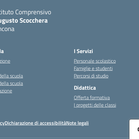
tituto Comprensivo
ugusto Scocchera
ncona
Visita la pagina iniziale della scuola
la
I Servizi
zione
Personale scolastico
Famiglie e studenti
della scuola
Percorsi di studio
della scuola
Didattica
azione
Offerta formativa
I progetti delle classi
icy
Dichiarazione di accessibilità
Note legali