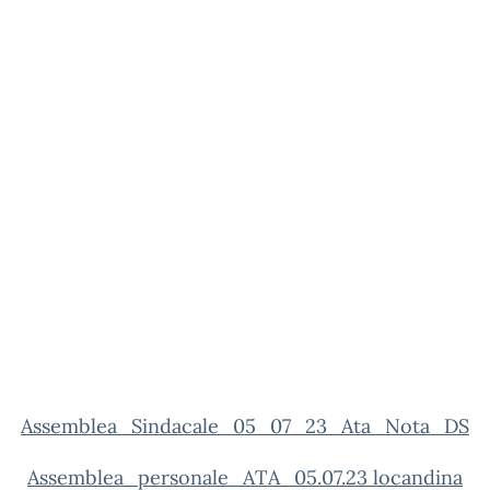
Assemblea_Sindacale_05_07_23_Ata_Nota_DS
Assemblea_personale_ATA_05.07.23 locandina