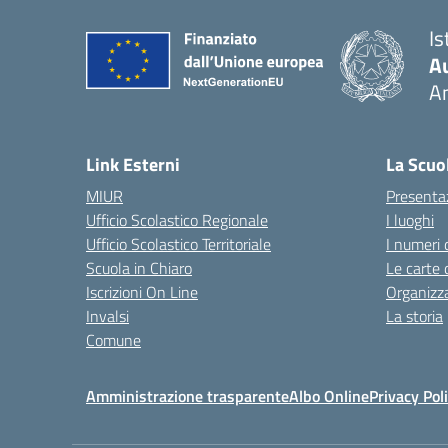
Is
A
A
— 
Link Esterni
La Scuo
MIUR
Presenta
Ufficio Scolastico Regionale
I luoghi
Ufficio Scolastico Territoriale
I numeri 
Scuola in Chiaro
Le carte 
Iscrizioni On Line
Organizz
Invalsi
La storia
Comune
Amministrazione trasparente
Albo Online
Privacy Pol