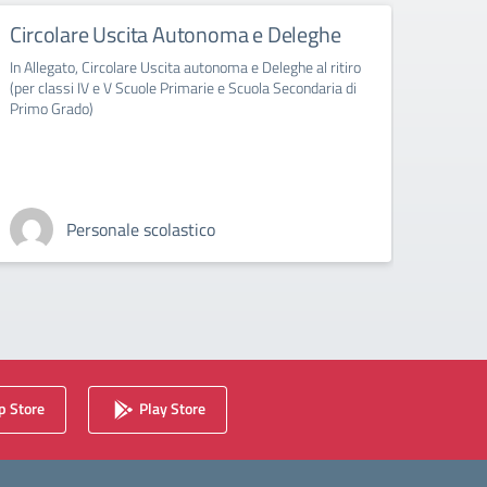
Circolare Uscita Autonoma e Deleghe
Abbi
clas
In Allegato, Circolare Uscita autonoma e Deleghe al ritiro
(per classi IV e V Scuole Primarie e Scuola Secondaria di
In All
Primo Grado)
sezion
Personale scolastico
 Store
Play Store