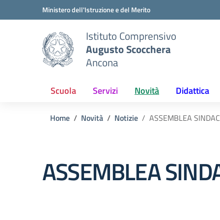
Vai ai contenuti
Vai al menu di navigazione
Vai al footer
Ministero dell'Istruzione e del Merito
Istituto Comprensivo
Augusto Scocchera
Ancona
Scuola
Servizi
Novità
Didattica
Home
Novità
Notizie
ASSEMBLEA SINDACA
ASSEMBLEA SINDA