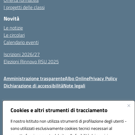
Offerta formativa
I progetti delle classi
Novità
Le notizie
Le circolari
Calendario eventi
Iscrizioni 2026/27
Elezioni Rinnovo RSU 2025
Amministrazione trasparente
Albo Online
Privacy Policy
Dichiarazione di accessibilità
Note legali
Indirizzo:
Cookies e altri strumenti di tracciamento
Via Cadore 1, 60124 Ancona
Centralino:
07152646
Email:
anic81100g@istruzione.it
Il nostro Istituto non utilizza strumenti di profilazione degli utenti -
Posta elettronica certificata (PEC):
anic81100g@pec.istruzione.it
sono utilizzati esclusivamente cookies tecnici necessari al
Codice fiscale: 93084410427