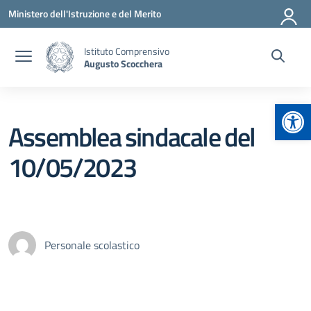
Vai ai contenuti
Vai al menu di navigazione
Vai al footer
Ministero dell'Istruzione e del Merito
Istituto Comprensivo
Augusto Scocchera
Apr
Assemblea sindacale del
10/05/2023
Personale scolastico