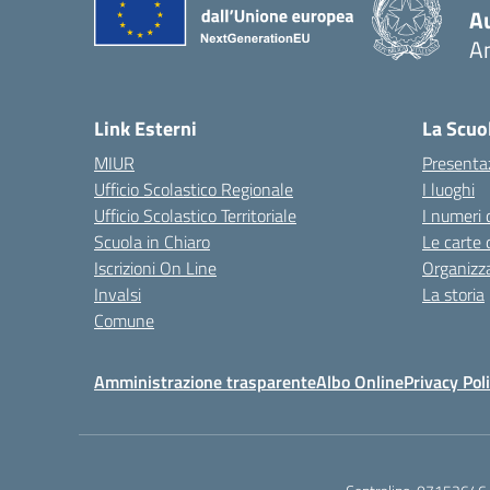
A
A
— 
Link Esterni
La Scuo
MIUR
Presenta
Ufficio Scolastico Regionale
I luoghi
Ufficio Scolastico Territoriale
I numeri 
Scuola in Chiaro
Le carte 
Iscrizioni On Line
Organizz
Invalsi
La storia
Comune
Amministrazione trasparente
Albo Online
Privacy Pol