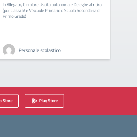
clas
In Allegato, Circolare Uscita autonoma e Deleghe al ritiro
(per classi IV e V Scuole Primarie e Scuola Secondaria di
In All
Primo Grado)
sezion
Personale scolastico
 Store
Play Store