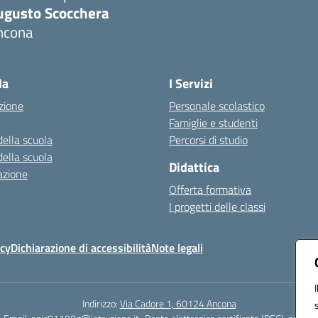
ugusto Scocchera
ncona
Visita la pagina iniziale della scuola
la
I Servizi
zione
Personale scolastico
Famiglie e studenti
della scuola
Percorsi di studio
della scuola
Didattica
azione
Offerta formativa
I progetti delle classi
icy
Dichiarazione di accessibilità
Note legali
Indirizzo:
Via Cadore 1, 60124 Ancona