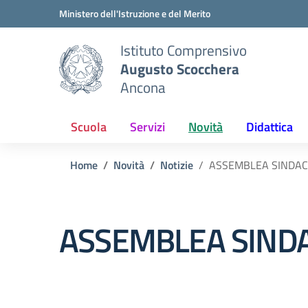
Vai ai contenuti
Vai al menu di navigazione
Vai al footer
Ministero dell'Istruzione e del Merito
Istituto Comprensivo
Augusto Scocchera
Ancona
Scuola
Servizi
Novità
Didattica
Home
Novità
Notizie
ASSEMBLEA SINDACA
ASSEMBLEA SINDA