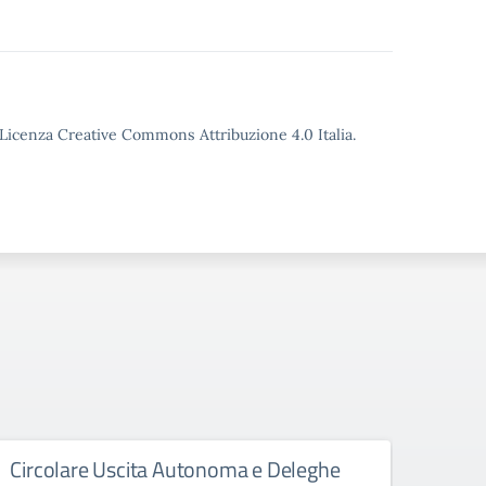
o Licenza Creative Commons Attribuzione 4.0 Italia.
Circolare Uscita Autonoma e Deleghe
Abbi