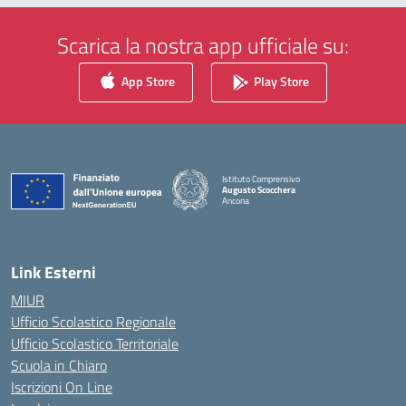
Scarica la nostra app ufficiale su:
App Store
Play Store
Istituto Comprensivo
Augusto Scocchera
Ancona
— Visita la pagina iniziale della scuola
Link Esterni
MIUR
Ufficio Scolastico Regionale
Ufficio Scolastico Territoriale
Scuola in Chiaro
Iscrizioni On Line