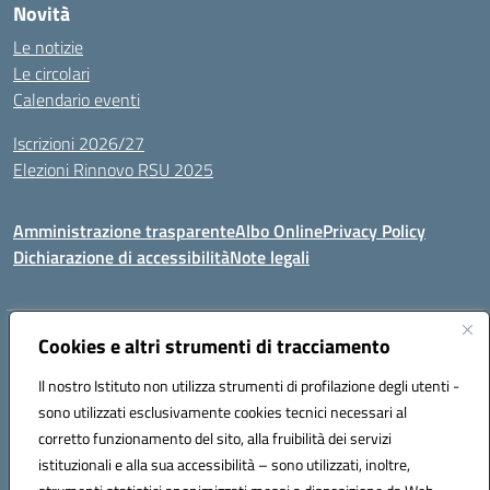
Novità
Le notizie
Le circolari
Calendario eventi
Iscrizioni 2026/27
Elezioni Rinnovo RSU 2025
Amministrazione trasparente
Albo Online
Privacy Policy
Dichiarazione di accessibilità
Note legali
Indirizzo:
Cookies e altri strumenti di tracciamento
Via Cadore 1, 60124 Ancona
Centralino:
07152646
Email:
anic81100g@istruzione.it
Il nostro Istituto non utilizza strumenti di profilazione degli utenti -
Posta elettronica certificata (PEC):
anic81100g@pec.istruzione.it
sono utilizzati esclusivamente cookies tecnici necessari al
Codice fiscale: 93084410427
corretto funzionamento del sito, alla fruibilità dei servizi
Codice meccanografico:
anic81100g
istituzionali e alla sua accessibilità – sono utilizzati, inoltre,