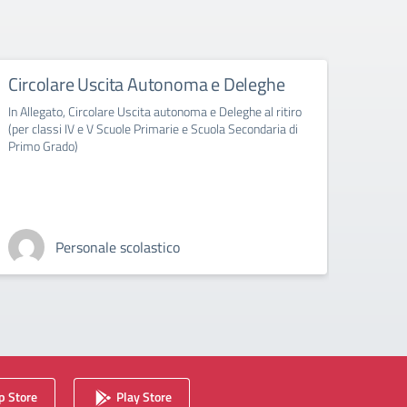
Circolare Uscita Autonoma e Deleghe
Abbi
clas
In Allegato, Circolare Uscita autonoma e Deleghe al ritiro
(per classi IV e V Scuole Primarie e Scuola Secondaria di
In All
Primo Grado)
sezion
Personale scolastico
 Store
Play Store