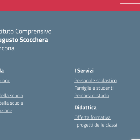
tituto Comprensivo
ugusto Scocchera
ncona
Visita la pagina iniziale della scuola
la
I Servizi
zione
Personale scolastico
Famiglie e studenti
della scuola
Percorsi di studio
della scuola
Didattica
azione
Offerta formativa
I progetti delle classi