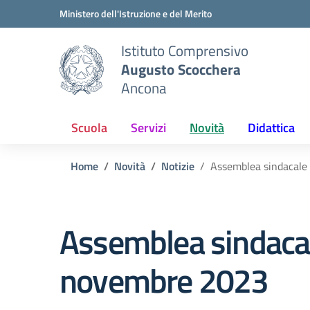
Vai ai contenuti
Vai al menu di navigazione
Vai al footer
Ministero dell'Istruzione e del Merito
Istituto Comprensivo
Augusto Scocchera
Ancona
Scuola
Servizi
Novità
Didattica
Home
Novità
Notizie
Assemblea sindacal
Assemblea sindaca
novembre 2023