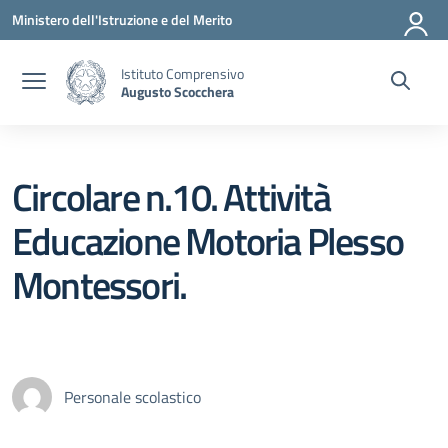
Vai ai contenuti
Vai al menu di navigazione
Vai al footer
Ministero dell'Istruzione e del Merito
Istituto Comprensivo
Augusto Scocchera
Circolare n.10. Attività
Educazione Motoria Plesso
Montessori.
Personale scolastico