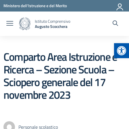
Vai ai contenuti
Vai al menu di navigazione
Vai al footer
Ministero dell'Istruzione e del Merito
Istituto Comprensivo
Augusto Scocchera
Apr
Comparto Area Istruzione e
Ricerca – Sezione Scuola –
Sciopero generale del 17
novembre 2023
Personale scolastico