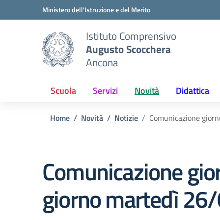
Vai ai contenuti
Vai al menu di navigazione
Vai al footer
Ministero dell'Istruzione e del Merito
Istituto Comprensivo
Augusto Scocchera
Ancona
Scuola
Servizi
Novità
Didattica
Home
Novità
Notizie
Comunicazione giorno
Comunicazione giorn
giorno martedì 26