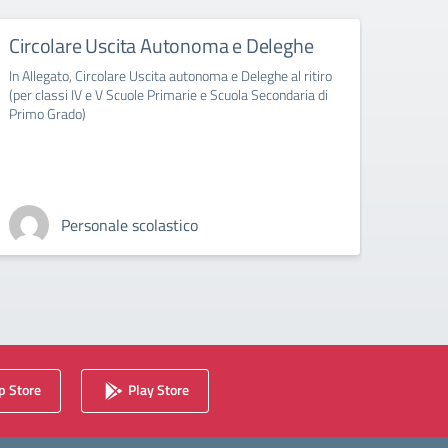
Circolare Uscita Autonoma e Deleghe
Abbi
clas
In Allegato, Circolare Uscita autonoma e Deleghe al ritiro
(per classi IV e V Scuole Primarie e Scuola Secondaria di
In All
Primo Grado)
sezion
Personale scolastico
 Store
Play Store