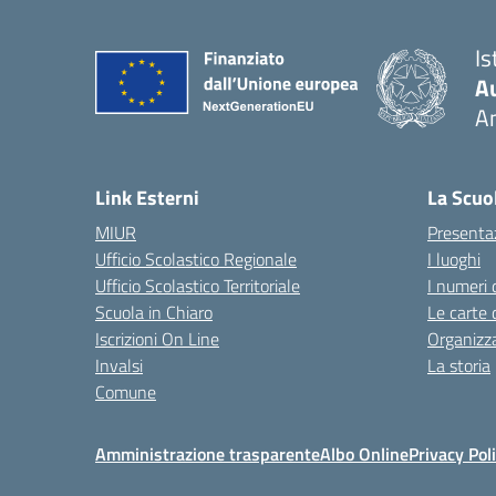
Is
A
A
— 
Link Esterni
La Scuo
MIUR
Presenta
Ufficio Scolastico Regionale
I luoghi
Ufficio Scolastico Territoriale
I numeri 
Scuola in Chiaro
Le carte 
Iscrizioni On Line
Organizz
Invalsi
La storia
Comune
Amministrazione trasparente
Albo Online
Privacy Pol