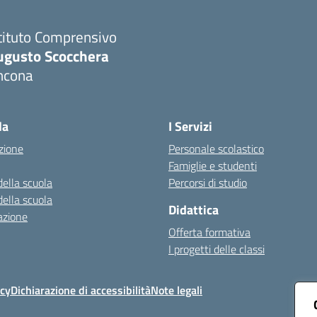
tituto Comprensivo
ugusto Scocchera
ncona
Visita la pagina iniziale della scuola
la
I Servizi
zione
Personale scolastico
Famiglie e studenti
della scuola
Percorsi di studio
della scuola
Didattica
azione
Offerta formativa
I progetti delle classi
icy
Dichiarazione di accessibilità
Note legali