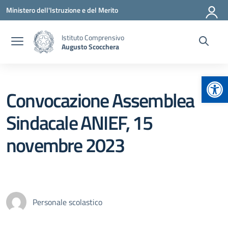
Vai ai contenuti
Vai al menu di navigazione
Vai al footer
Ministero dell'Istruzione e del Merito
Istituto Comprensivo
Augusto Scocchera
Apr
Convocazione Assemblea
Sindacale ANIEF, 15
novembre 2023
Personale scolastico