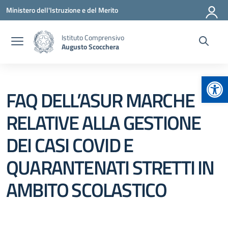
Vai ai contenuti
Vai al menu di navigazione
Vai al footer
Ministero dell'Istruzione e del Merito
Istituto Comprensivo
Augusto Scocchera
Apr
FAQ DELL’ASUR MARCHE
RELATIVE ALLA GESTIONE
DEI CASI COVID E
QUARANTENATI STRETTI IN
AMBITO SCOLASTICO