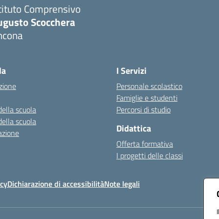
tituto Comprensivo
ugusto Scocchera
ncona
Visita la pagina iniziale della scuola
la
I Servizi
zione
Personale scolastico
Famiglie e studenti
della scuola
Percorsi di studio
della scuola
Didattica
azione
Offerta formativa
I progetti delle classi
icy
Dichiarazione di accessibilità
Note legali