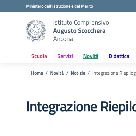
Vai ai contenuti
Vai al menu di navigazione
Vai al footer
Ministero dell'Istruzione e del Merito
Istituto Comprensivo
Augusto Scocchera
Ancona
Scuola
Servizi
Novità
Didattica
Home
Novità
Notizie
Integrazione Riepilo
Integrazione Riepi