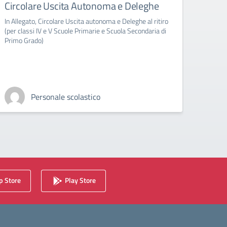
Circolare Uscita Autonoma e Deleghe
Abbi
clas
In Allegato, Circolare Uscita autonoma e Deleghe al ritiro
(per classi IV e V Scuole Primarie e Scuola Secondaria di
In All
Primo Grado)
sezion
Personale scolastico
 Store
Play Store