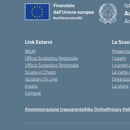
Is
A
A
— 
Link Esterni
La Scuo
MIUR
Presenta
Ufficio Scolastico Regionale
I luoghi
Ufficio Scolastico Territoriale
I numeri 
Scuola in Chiaro
Le carte 
Iscrizioni On Line
Organizz
Invalsi
La storia
Comune
Amministrazione trasparente
Albo Online
Privacy Pol