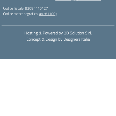
Codice fiscale: 93084410427
Codice meccanografico:
anic81100g
Hosting & Powered by 3D Solution S.r.l.
Concept & Design by Designers Italia