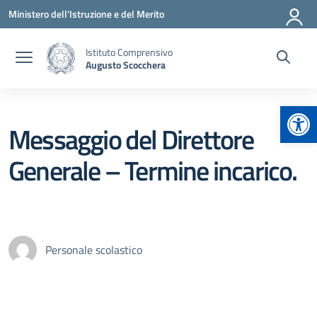
Vai ai contenuti
Vai al menu di navigazione
Vai al footer
Ministero dell'Istruzione e del Merito
Istituto Comprensivo
Augusto Scocchera
Apr
Messaggio del Direttore
Generale – Termine incarico.
Personale scolastico