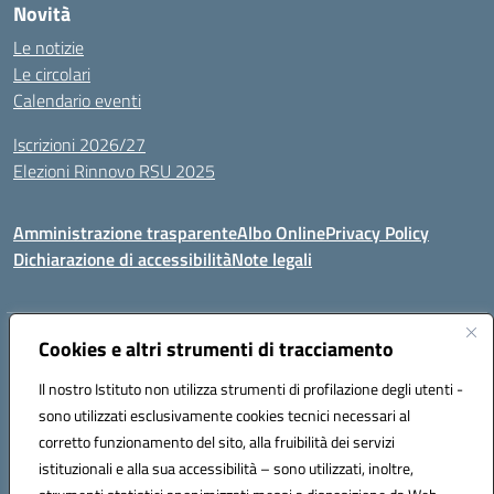
Novità
Le notizie
Le circolari
Calendario eventi
Iscrizioni 2026/27
Elezioni Rinnovo RSU 2025
Amministrazione trasparente
Albo Online
Privacy Policy
Dichiarazione di accessibilità
Note legali
Indirizzo:
Cookies e altri strumenti di tracciamento
Via Cadore 1, 60124 Ancona
Centralino:
07152646
Email:
anic81100g@istruzione.it
Il nostro Istituto non utilizza strumenti di profilazione degli utenti -
Posta elettronica certificata (PEC):
anic81100g@pec.istruzione.it
sono utilizzati esclusivamente cookies tecnici necessari al
Codice fiscale: 93084410427
corretto funzionamento del sito, alla fruibilità dei servizi
Codice meccanografico:
anic81100g
istituzionali e alla sua accessibilità – sono utilizzati, inoltre,