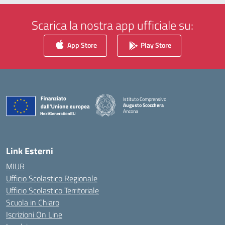
Scarica la nostra app ufficiale su:
App Store
Play Store
Istituto Comprensivo
Augusto Scocchera
Ancona
— Visita la pagina iniziale della scuola
Link Esterni
MIUR
Ufficio Scolastico Regionale
Ufficio Scolastico Territoriale
Scuola in Chiaro
Iscrizioni On Line