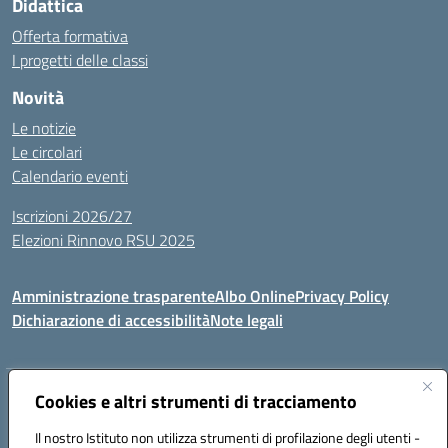
Didattica
Offerta formativa
I progetti delle classi
Novità
Le notizie
Le circolari
Calendario eventi
Iscrizioni 2026/27
Elezioni Rinnovo RSU 2025
Amministrazione trasparente
Albo Online
Privacy Policy
Dichiarazione di accessibilità
Note legali
Indirizzo:
Cookies e altri strumenti di tracciamento
Via Cadore 1, 60124 Ancona
Centralino:
07152646
Email:
anic81100g@istruzione.it
Il nostro Istituto non utilizza strumenti di profilazione degli utenti -
Posta elettronica certificata (PEC):
anic81100g@pec.istruzione.it