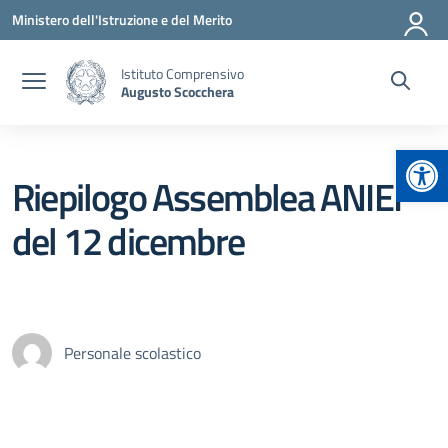
Vai ai contenuti
Vai al menu di navigazione
Vai al footer
Ministero dell'Istruzione e del Merito
Istituto Comprensivo
Augusto Scocchera
Apr
Riepilogo Assemblea ANIEF
del 12 dicembre
Personale scolastico