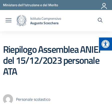
Vai ai contenuti
Vai al menu di navigazione
Vai al footer
Ministero dell'Istruzione e del Merito
Istituto Comprensivo
Augusto Scocchera
Apr
Riepilogo Assemblea ANIEF
del 15/12/2023 personale
ATA
Personale scolastico