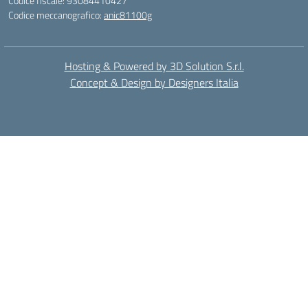
Codice fiscale: 93084410427
Codice meccanografico:
anic81100g
Hosting & Powered by 3D Solution S.r.l.
Concept & Design by Designers Italia