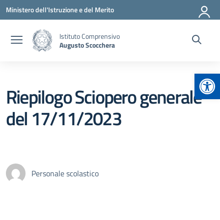
Vai ai contenuti
Vai al menu di navigazione
Vai al footer
Ministero dell'Istruzione e del Merito
Istituto Comprensivo
Augusto Scocchera
Apr
Riepilogo Sciopero generale
del 17/11/2023
Personale scolastico