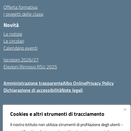
Offerta formativa
I progetti delle classi
Novità
Le notizie
Le circolari
Calendario eventi
Iscrizioni 2026/27
Elezioni Rinnovo RSU 2025
Amministrazione trasparente
Albo Online
Privacy Policy
Dichiarazione di accessibilità
Note legali
Indirizzo:
Cookies e altri strumenti di tracciamento
Via Cadore 1, 60124 Ancona
Centralino:
07152646
Email:
anic81100g@istruzione.it
Il nostro Istituto non utilizza strumenti di profilazione degli utenti -
Posta elettronica certificata (PEC):
anic81100g@pec.istruzione.it