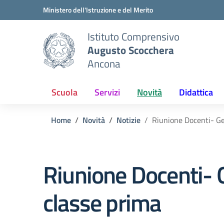
Vai ai contenuti
Vai al menu di navigazione
Vai al footer
Ministero dell'Istruzione e del Merito
Istituto Comprensivo
Augusto Scocchera
Ancona
Scuola
Servizi
Novità
Didattica
Home
Novità
Notizie
Riunione Docenti- Ge
Riunione Docenti- 
classe prima