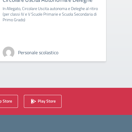
clas
In Allegato, Circolare Uscita autonoma e Deleghe al ritiro
(per classi IV e V Scuole Primarie e Scuola Secondaria di
In All
Primo Grado)
sezion
Personale scolastico
 Store
Play Store