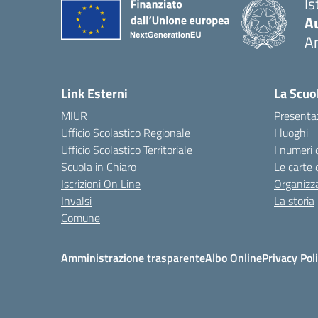
Is
A
A
— 
Link Esterni
La Scuo
MIUR
Presenta
Ufficio Scolastico Regionale
I luoghi
Ufficio Scolastico Territoriale
I numeri 
Scuola in Chiaro
Le carte 
Iscrizioni On Line
Organizz
Invalsi
La storia
Comune
Amministrazione trasparente
Albo Online
Privacy Pol