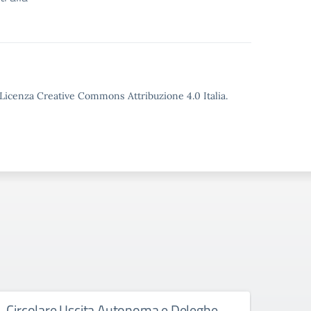
o Licenza Creative Commons Attribuzione 4.0 Italia.
Circolare Uscita Autonoma e Deleghe
Abbi