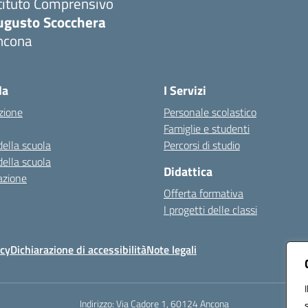
tituto Comprensivo
ugusto Scocchera
ncona
Visita la pagina iniziale della scuola
la
I Servizi
zione
Personale scolastico
Famiglie e studenti
della scuola
Percorsi di studio
della scuola
Didattica
azione
Offerta formativa
I progetti delle classi
icy
Dichiarazione di accessibilità
Note legali
Indirizzo:
Via Cadore 1, 60124 Ancona