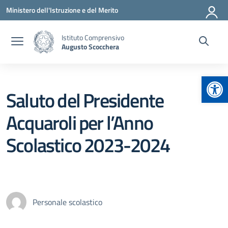
Vai ai contenuti
Vai al menu di navigazione
Vai al footer
Ministero dell'Istruzione e del Merito
Istituto Comprensivo
Augusto Scocchera
Apr
Saluto del Presidente
Acquaroli per l’Anno
Scolastico 2023-2024
Personale scolastico