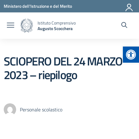
Vai ai contenuti
Vai al menu di navigazione
Vai al footer
Ministero dell'Istruzione e del Merito
Istituto Comprensivo
Augusto Scocchera
Apr
SCIOPERO DEL 24 MARZO
2023 – riepilogo
Personale scolastico