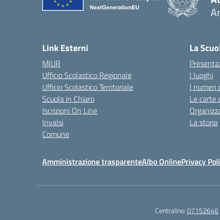
A
— 
Link Esterni
La Scuo
MIUR
Presenta
Ufficio Scolastico Regionale
I luoghi
Ufficio Scolastico Territoriale
I numeri 
Scuola in Chiaro
Le carte 
Iscrizioni On Line
Organizz
Invalsi
La storia
Comune
Amministrazione trasparente
Albo Online
Privacy Pol
Centralino:
07152646