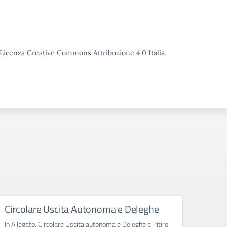
o Licenza Creative Commons Attribuzione 4.0 Italia.
Circolare Uscita Autonoma e Deleghe
Abbi
clas
In Allegato, Circolare Uscita autonoma e Deleghe al ritiro