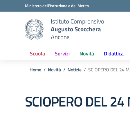
Vai ai contenuti
Vai al menu di navigazione
Vai al footer
Ministero dell'Istruzione e del Merito
Istituto Comprensivo
Augusto Scocchera
Ancona
Scuola
Servizi
Novità
Didattica
Home
Novità
Notizie
SCIOPERO DEL 24 
SCIOPERO DEL 24