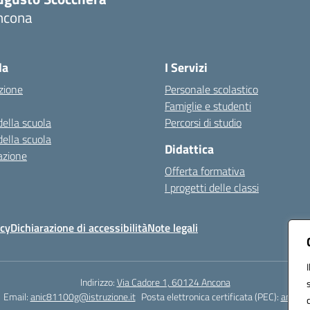
ncona
Visita la pagina iniziale della scuola
la
I Servizi
zione
Personale scolastico
Famiglie e studenti
della scuola
Percorsi di studio
della scuola
Didattica
azione
Offerta formativa
I progetti delle classi
icy
Dichiarazione di accessibilità
Note legali
Indirizzo:
Via Cadore 1, 60124 Ancona
Email:
anic81100g@istruzione.it
Posta elettronica certificata (PEC):
anic81