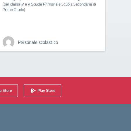
(per classi IV e V Scuole Primarie e Scuola Secondaria di
In All
Primo Grado)
sezion
Personale scolastico
 Store
Play Store