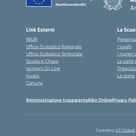
A
— 
Link Esterni
La Scuo
MIUR
Presenta
Ufficio Scolastico Regionale
I luoghi
Ufficio Scolastico Territoriale
I numeri 
Scuola in Chiaro
Le carte 
Iscrizioni On Line
Organizz
Invalsi
La storia
Comune
Amministrazione trasparente
Albo Online
Privacy Pol
Centralino:
07152646