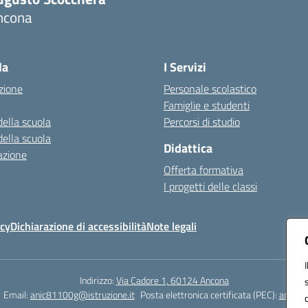
ncona
Visita la pagina iniziale della scuola
la
I Servizi
zione
Personale scolastico
Famiglie e studenti
della scuola
Percorsi di studio
della scuola
Didattica
azione
Offerta formativa
I progetti delle classi
icy
Dichiarazione di accessibilità
Note legali
Indirizzo:
Via Cadore 1, 60124 Ancona
Email:
anic81100g@istruzione.it
Posta elettronica certificata (PEC):
anic81