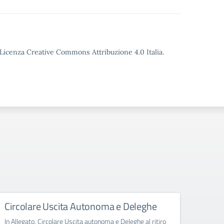
o Licenza Creative Commons Attribuzione 4.0 Italia.
Circolare Uscita Autonoma e Deleghe
Abbi
clas
In Allegato, Circolare Uscita autonoma e Deleghe al ritiro