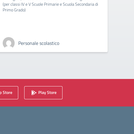
(per classi IV e V Scuole Primarie e Scuola Secondaria di
In All
Primo Grado)
sezion
Personale scolastico
 Store
Play Store