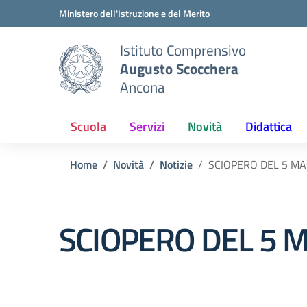
Vai ai contenuti
Vai al menu di navigazione
Vai al footer
Ministero dell'Istruzione e del Merito
Istituto Comprensivo
Augusto Scocchera
Ancona
Scuola
Servizi
Novità
Didattica
Home
Novità
Notizie
SCIOPERO DEL 5 MA
SCIOPERO DEL 5 