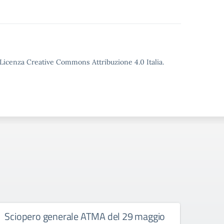
o Licenza Creative Commons Attribuzione 4.0 Italia.
Sciopero generale ATMA del 29 maggio
Comp