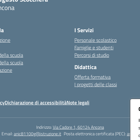
ncona
Visita la pagina iniziale della scuola
la
I Servizi
zione
Personale scolastico
Famiglie e studenti
della scuola
Percorsi di studio
della scuola
Didattica
azione
Offerta formativa
I progetti delle classi
icy
Dichiarazione di accessibilità
Note legali
Indirizzo:
Via Cadore 1, 60124 Ancona
Email:
anic81100g@istruzione.it
Posta elettronica certificata (PEC):
anic81