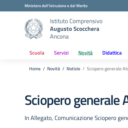
Vai ai contenuti
Vai al menu di navigazione
Vai al footer
Ministero dell'Istruzione e del Merito
Istituto Comprensivo
Augusto Scocchera
Ancona
Scuola
Servizi
Novità
Didattica
Home
Novità
Notizie
Sciopero generale A
Sciopero generale
In Allegato, Comunicazione Sciopero gene