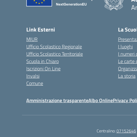
A
— 
Link Esterni
La Scuo
MIUR
Presenta
Ufficio Scolastico Regionale
I luoghi
Ufficio Scolastico Territoriale
I numeri 
Scuola in Chiaro
Le carte 
Iscrizioni On Line
Organizz
Invalsi
La storia
Comune
Amministrazione trasparente
Albo Online
Privacy Pol
Centralino:
07152646