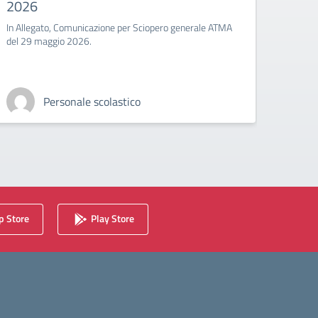
2026
Scio
In Allegato, Comunicazione per Sciopero generale ATMA
In Alle
del 29 maggio 2026.
Sciope
Personale scolastico
 Store
Play Store