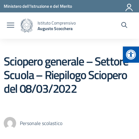
Vai ai contenuti
Vai al menu di navigazione
Vai al footer
Ministero dell'Istruzione e del Merito
Istituto Comprensivo
Augusto Scocchera
Apr
Sciopero generale – Settore
Scuola – Riepilogo Sciopero
del 08/03/2022
Personale scolastico