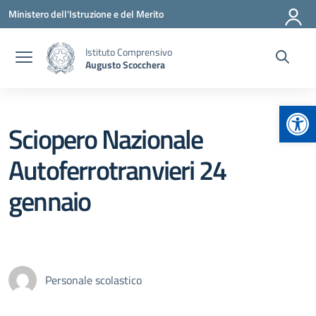
Vai ai contenuti
Vai al menu di navigazione
Vai al footer
Ministero dell'Istruzione e del Merito
Istituto Comprensivo
Augusto Scocchera
Apr
Sciopero Nazionale
Autoferrotranvieri 24
gennaio
Personale scolastico