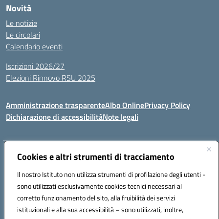
Novità
Le notizie
Le circolari
Calendario eventi
Iscrizioni 2026/27
Elezioni Rinnovo RSU 2025
Amministrazione trasparente
Albo Online
Privacy Policy
Dichiarazione di accessibilità
Note legali
Indirizzo:
Cookies e altri strumenti di tracciamento
Via Cadore 1, 60124 Ancona
Centralino:
07152646
Email:
anic81100g@istruzione.it
Il nostro Istituto non utilizza strumenti di profilazione degli utenti -
Posta elettronica certificata (PEC):
anic81100g@pec.istruzione.it
sono utilizzati esclusivamente cookies tecnici necessari al
Codice fiscale: 93084410427
corretto funzionamento del sito, alla fruibilità dei servizi
Codice meccanografico:
anic81100g
istituzionali e alla sua accessibilità – sono utilizzati, inoltre,