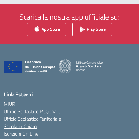
Scarica la nostra app ufficiale su:
App Store
Play Store
Istituto Comprensivo
Augusto Scocchera
Ancona
— Visita la pagina iniziale della scuola
Link Esterni
MIUR
Ufficio Scolastico Regionale
Ufficio Scolastico Territoriale
Scuola in Chiaro
Iscrizioni On Line