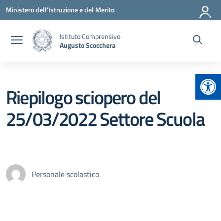
Vai ai contenuti
Vai al menu di navigazione
Vai al footer
Ministero dell'Istruzione e del Merito
Istituto Comprensivo
Augusto Scocchera
Apr
Riepilogo sciopero del
25/03/2022 Settore Scuola
Personale scolastico