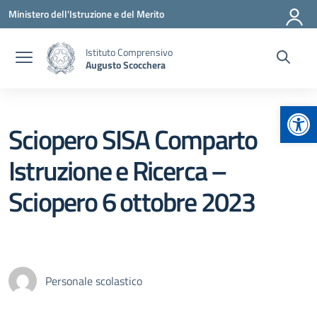
Vai ai contenuti
Vai al menu di navigazione
Vai al footer
Ministero dell'Istruzione e del Merito
Istituto Comprensivo
Augusto Scocchera
Apr
Sciopero SISA Comparto
Istruzione e Ricerca –
Sciopero 6 ottobre 2023
Personale scolastico