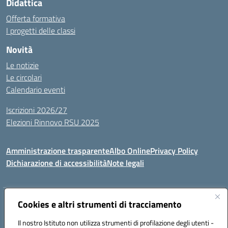
Didattica
Offerta formativa
I progetti delle classi
Novità
Le notizie
Le circolari
Calendario eventi
Iscrizioni 2026/27
Elezioni Rinnovo RSU 2025
Amministrazione trasparente
Albo Online
Privacy Policy
Dichiarazione di accessibilità
Note legali
Indirizzo:
Cookies e altri strumenti di tracciamento
Via Cadore 1, 60124 Ancona
Centralino:
07152646
Email:
anic81100g@istruzione.it
Il nostro Istituto non utilizza strumenti di profilazione degli utenti -
Posta elettronica certificata (PEC):
anic81100g@pec.istruzione.it