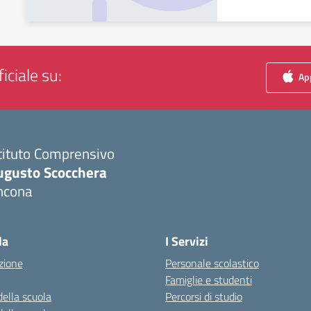
iciale su:
App
tituto Comprensivo
ugusto Scocchera
ncona
Visita la pagina iniziale della scuola
la
I Servizi
zione
Personale scolastico
Famiglie e studenti
della scuola
Percorsi di studio