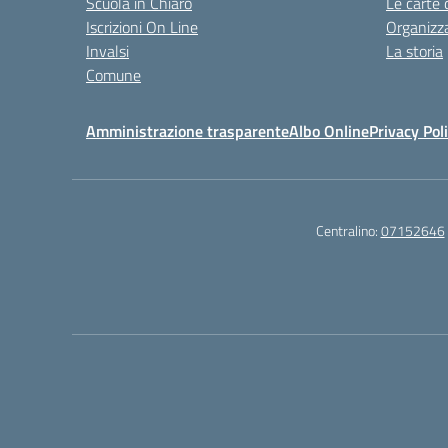
Scuola in Chiaro
Le carte 
Iscrizioni On Line
Organizz
Invalsi
La storia
Comune
Amministrazione trasparente
Albo Online
Privacy Pol
Centralino:
07152646