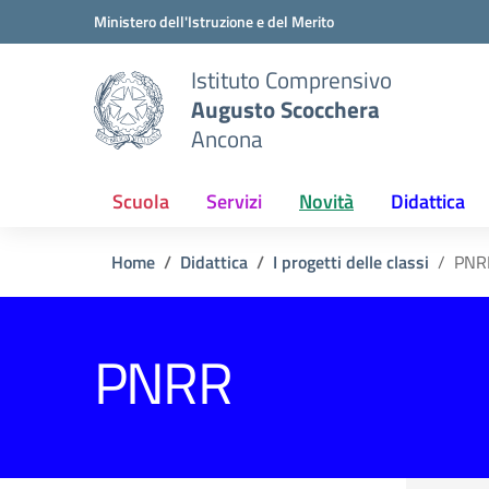
Vai ai contenuti
Vai al menu di navigazione
Vai al footer
Ministero dell'Istruzione e del Merito
Istituto Comprensivo
Augusto Scocchera
Ancona
Scuola
Servizi
Novità
Didattica
Home
Didattica
I progetti delle classi
PNR
PNRR