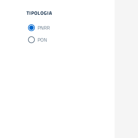
Filtri
TIPOLOGIA
PNRR
PON