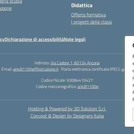
della scuola
Didattica
azione
Offerta formativa
I progetti delle classi
icy
Dichiarazione di accessibilità
Note legali
Indirizzo:
Via Cadore 1, 60124 Ancona
Email:
anic81100g@istruzione.it
Posta elettronica certificata (PEC):
anic81
Codice fiscale: 93084410427
Codice meccanografico:
anic81100g
Hosting & Powered by 3D Solution S.r.l.
Concept & Design by Designers Italia