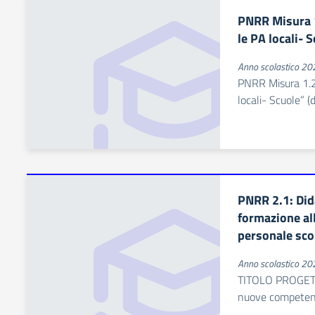
PNRR Misura 1
le PA locali- 
Anno scolastico 2
PNRR Misura 1.2 
locali- Scuole” 
PNRR 2.1: Dida
formazione all
personale sco
Anno scolastico 2
TITOLO PROGETTO
nuove competenz