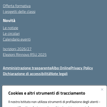
Offerta formativa
I progetti delle classi
Novità
Le notizie
Le circolari
Calendario eventi
Iscrizioni 2026/27
Elezioni Rinnovo RSU 2025
Amministrazione trasparente
Albo Online
Privacy Policy
Dichiarazione di accessibilità
Note legali
Indirizzo:
Cookies e altri strumenti di tracciamento
Via Cadore 1, 60124 Ancona
Centralino:
07152646
Email:
anic81100g@istruzione.it
Il nostro Istituto non utilizza strumenti di profilazione degli utenti -
Posta elettronica certificata (PEC):
anic81100g@pec.istruzione.it