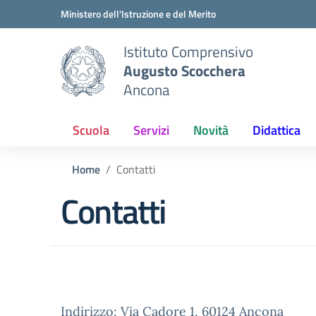
Vai ai contenuti
Vai al menu di navigazione
Vai al footer
Ministero dell'Istruzione e del Merito
Istituto Comprensivo
Augusto Scocchera
Ancona
Scuola
Servizi
Novità
Didattica
Home
Contatti
Contatti
Indirizzo:
Via Cadore 1, 60124 Ancona