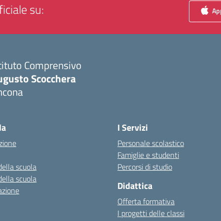
iciale su:
App
tituto Comprensivo
ugusto Scocchera
ncona
Visita la pagina iniziale della scuola
la
I Servizi
zione
Personale scolastico
Famiglie e studenti
della scuola
Percorsi di studio
della scuola
Didattica
azione
Offerta formativa
I progetti delle classi