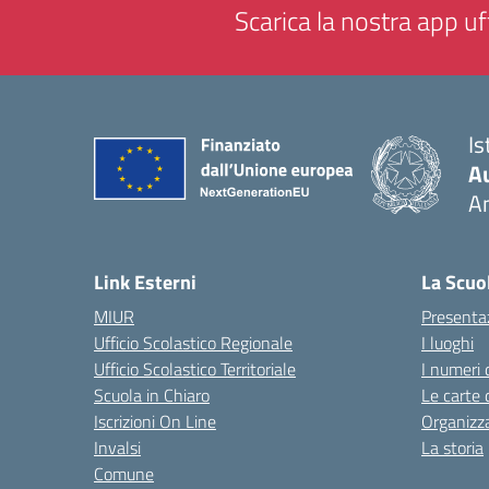
Scarica la nostra app uff
Is
A
A
— 
Link Esterni
La Scuo
MIUR
Presenta
Ufficio Scolastico Regionale
I luoghi
Ufficio Scolastico Territoriale
I numeri 
Scuola in Chiaro
Le carte 
Iscrizioni On Line
Organizz
Invalsi
La storia
Comune