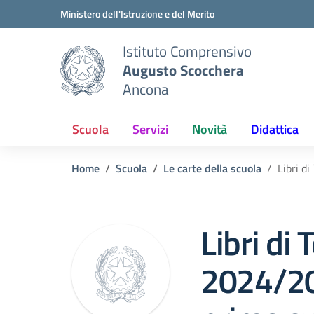
Vai ai contenuti
Vai al menu di navigazione
Vai al footer
Ministero dell'Istruzione e del Merito
Istituto Comprensivo
Augusto Scocchera
Ancona
Scuola
Servizi
Novità
Didattica
Home
Scuola
Le carte della scuola
Libri d
Libri di 
2024/20