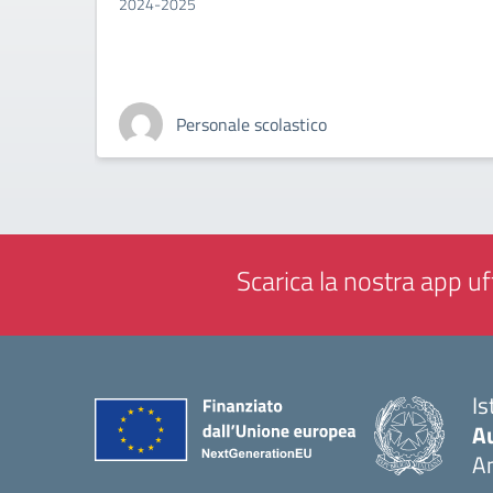
2024-2025
Personale scolastico
Scarica la nostra app uff
Is
A
A