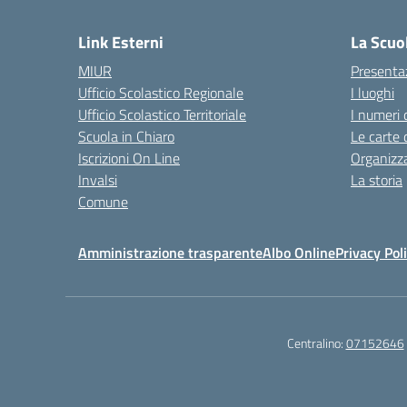
— 
Link Esterni
La Scuo
MIUR
Presenta
Ufficio Scolastico Regionale
I luoghi
Ufficio Scolastico Territoriale
I numeri 
Scuola in Chiaro
Le carte 
Iscrizioni On Line
Organizz
Invalsi
La storia
Comune
Amministrazione trasparente
Albo Online
Privacy Pol
Centralino:
07152646