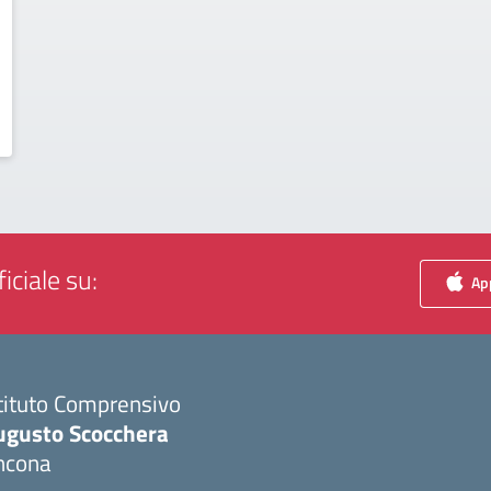
iciale su:
App
tituto Comprensivo
ugusto Scocchera
ncona