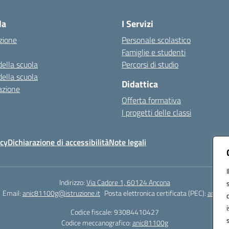
Visita la pagina iniziale della scuola
la
I Servizi
zione
Personale scolastico
Famiglie e studenti
della scuola
Percorsi di studio
della scuola
Didattica
azione
Offerta formativa
I progetti delle classi
icy
Dichiarazione di accessibilità
Note legali
Indirizzo:
Via Cadore 1, 60124 Ancona
Email:
anic81100g@istruzione.it
Posta elettronica certificata (PEC):
anic81
Codice fiscale: 93084410427
Codice meccanografico:
anic81100g